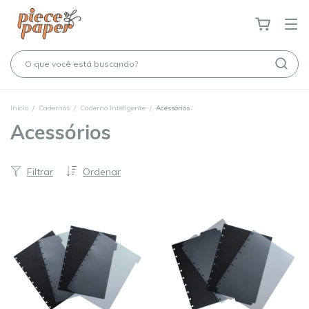
Início
/
Cadernos
/
Caderno Inteligente
/
Acessórios
Acessórios
Filtrar
Ordenar