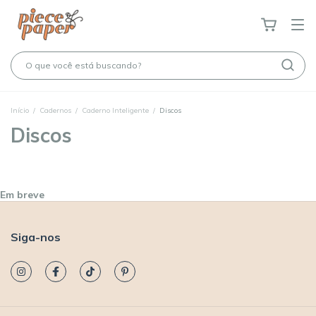
Início
/
Cadernos
/
Caderno Inteligente
/
Discos
Discos
Em breve
Siga-nos