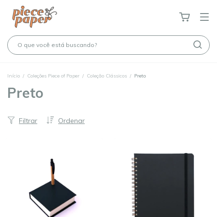
Início
/
Coleções Piece of Paper
/
Coleção Clássicos
/
Preto
Preto
Filtrar
Ordenar