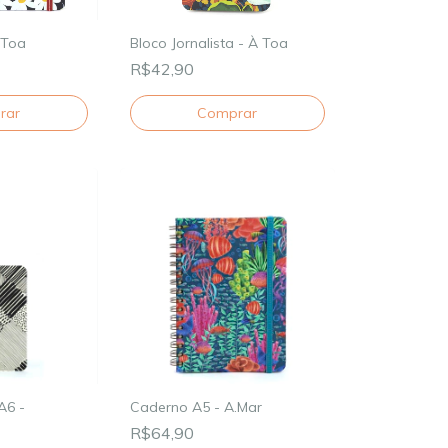
 Toa
Bloco Jornalista - À Toa
R$42,90
rar
A6 -
Caderno A5 - A.Mar
R$64,90