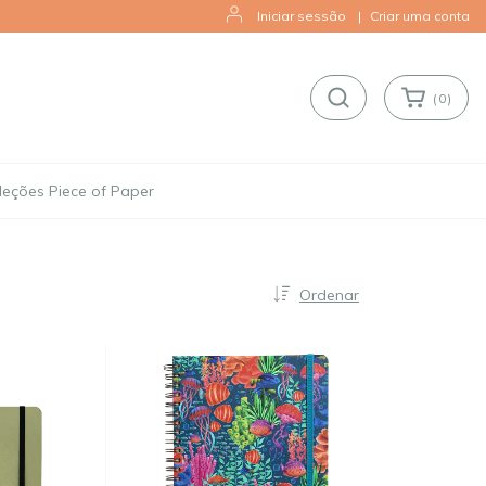
Iniciar sessão
|
Criar uma conta
(
0
)
leções Piece of Paper
Ordenar