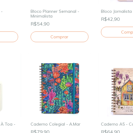
 -
Bloco Planner Semanal -
Bloco Jornalista
Minimalista
R$42,90
R$54,90
 À Toa -
Caderno Colegial - A.Mar
Caderno A5 - C
R$79,90
R$64,90