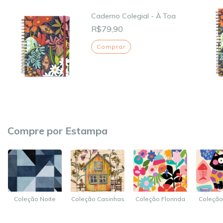
Caderno Colegial - À Toa
R$79,90
Comprar
Compre por Estampa
Coleção Noite
Coleção Casinhas
Coleção Florinda
Coleção