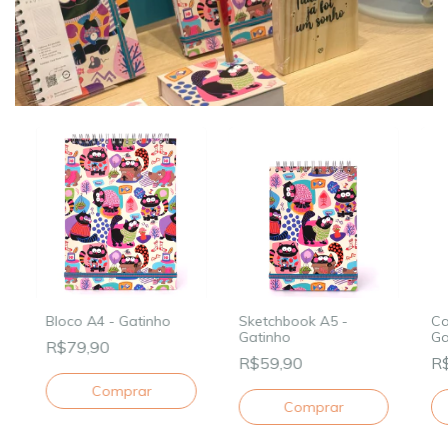
Bloco A4 - Gatinho
Sketchbook A5 -
Ca
Gatinho
Ga
R$79,90
R$59,90
R